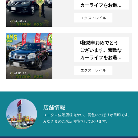
カーライフをお過ご
定期点検・車検
しください。
エクストレイル
2024.10.27
保険
ビーンズMyカーリース
I様納車おめでとう
ございます。素敵な
レッカー
カーライフをお過ご
しください。
エクストレイル
レンタカー
2024.01.14
在庫車一覧
お問い合わせ
店舗情報
新着情報
プライバシーポリシー
サイトマップ
ユニクロ佐沼店様向かい、黄色いのぼりが目印です。
みなさまのご来店お待ちしております。