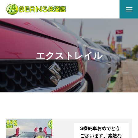
HOME
ABOUT US
エクストレイル
会社概要
アクセス
店舗情報
サービス
キズヘコミ
S様納車おめでとう
買取
ございます。素敵な