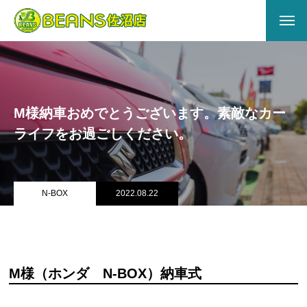
HOME
ABOUT US
M様納車おめでとうございます。素敵なカー
会社概要
ライフをお過ごしください。
アクセス
店舗情報
N-BOX
2022.08.22
サービス
キズヘコミ
M様（ホンダ N-BOX）納車式
買取