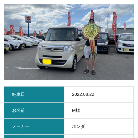
定期点検・車検
保険
ビーンズMyカーリース
レッカー
レンタカー
在庫車一覧
納車日
2022.08.22
お問い合わせ
お名前
M様
新着情報
プライバシーポリシー
サイトマップ
メーカー
ホンダ