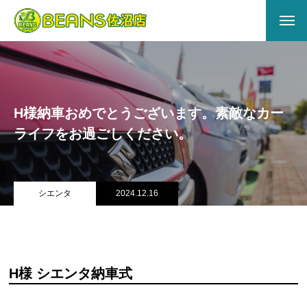
HOME
ABOUT US
H様納車おめでとうございます。素敵なカー
会社概要
ライフをお過ごしください。
アクセス
店舗情報
シエンタ
2024.12.16
サービス
キズヘコミ
H様 シエンタ納車式
買取