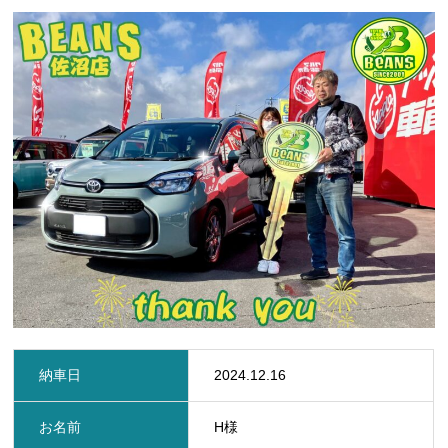
定期点検・車検
保険
ビーンズMyカーリース
レッカー
レンタカー
在庫車一覧
お問い合わせ
新着情報
プライバシーポリシー
サイトマップ
納車日
2024.12.16
お名前
H様