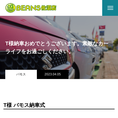
HOME
ABOUT US
T様納車おめでとうございます。素敵なカー
会社概要
ライフをお過ごしください。
アクセス
店舗情報
バモス
2023.04.05
サービス
キズヘコミ
T様 バモス納車式
買取