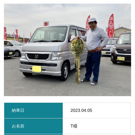
定期点検・車検
保険
ビーンズMyカーリース
レッカー
レンタカー
在庫車一覧
お問い合わせ
新着情報
プライバシーポリシー
サイトマップ
納車日
2023.04.05
お名前
T様