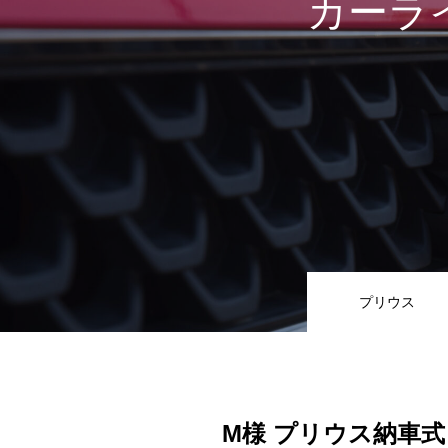
カーラ
サービス
キズヘコミ
買取
ビーンズMyカーリース
レッカー
プリウス
レンタカー
在庫車一覧
M様 プリウス納車式