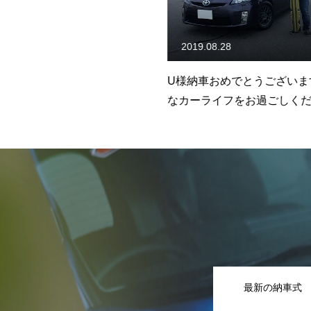
24
2019.08.28
おめでとうございます。素敵
U様納車おめでとうございます
イフをお過ごしください。
なカーライフをお過ごしくださ
最新の納車式