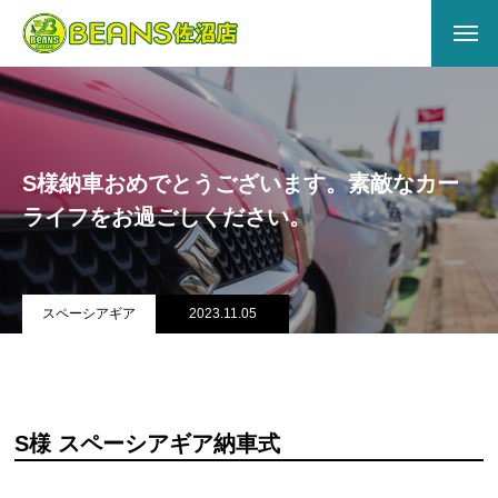
HOME
ABOUT US
S様納車おめでとうございます。素敵なカー
会社概要
ライフをお過ごしください。
アクセス
店舗情報
スペーシアギア
2023.11.05
サービス
キズヘコミ
S様 スペーシアギア納車式
買取