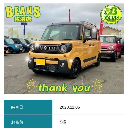
定期点検・車検
保険
ビーンズMyカーリース
レッカー
レンタカー
在庫車一覧
お問い合わせ
新着情報
プライバシーポリシー
サイトマップ
納車日
2023.11.05
お名前
S様