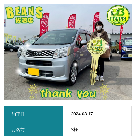
定期点検・車検
保険
ビーンズMyカーリース
レッカー
レンタカー
在庫車一覧
お問い合わせ
新着情報
プライバシーポリシー
サイトマップ
納車日
2024.03.17
お名前
S様