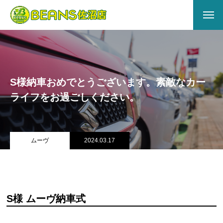
HOME
ABOUT US
S様納車おめでとうございます。素敵なカー
会社概要
ライフをお過ごしください。
アクセス
店舗情報
ムーヴ
2024.03.17
サービス
キズヘコミ
S様 ムーヴ納車式
買取