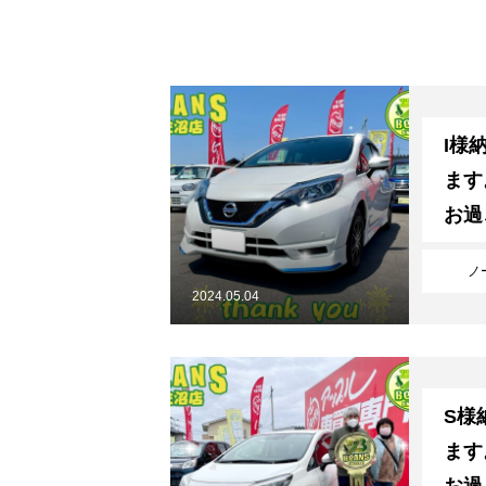
お問い合わせ
I様
ます
新着情報
プライバシーポリシー
お過
ノ
2024.05.04
S様
ます
お過