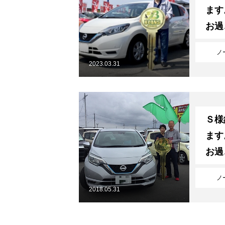
ます
お過
ノ
2023.03.31
Ｓ様
ます
お過
ノ
2018.05.31